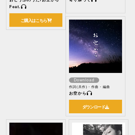
Feat.
ご購入はこちら
Download
作詞(共作)・作曲・編曲
お空から
ダウンロード