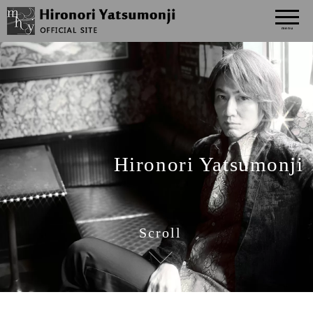
八文字裕紀/Hironori Y
menu
Hironori Yatsumonji
Scroll