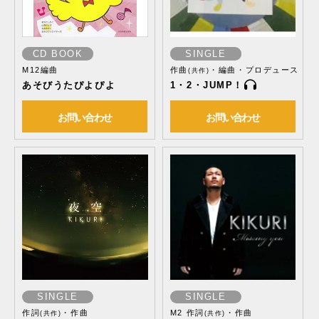
CD BOOK
SINGLE
M12編曲
作曲
・編曲・プロデュース
(共作)
あそびうたぴよぴよ
1・2・JUMP！
お問い合わせ
お問い合わせ
SINGLE
SINGLE
作詞
・作曲
M2 作詞
・作曲
(共作)
(共作)