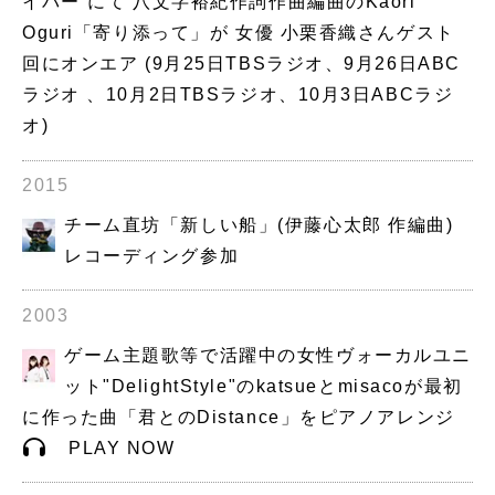
イバー”にて 八文字裕紀作詞作曲編曲のKaori
Oguri「寄り添って」が 女優 小栗香織さんゲスト
回にオンエア (9月25日TBSラジオ、9月26日ABC
ラジオ 、10月2日TBSラジオ、10月3日ABCラジ
オ)
2015
チーム直坊「新しい船」(伊藤心太郎 作編曲)
レコーディング参加
2003
ゲーム主題歌等で活躍中の女性ヴォーカルユニ
ット"DelightStyle"のkatsueとmisacoが最初
に作った曲「君とのDistance」をピアノアレンジ
PLAY NOW