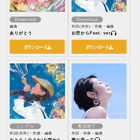
Download
Download
編曲
作詞(共作)・作曲・編曲
ありがとう
お空からFeat. ver
ダウンロード
ダウンロード
シングル
配信終了
作詞(共作)・作曲・編曲
作詞・作曲・編曲
おとうふのうた/お空から
寄り添って